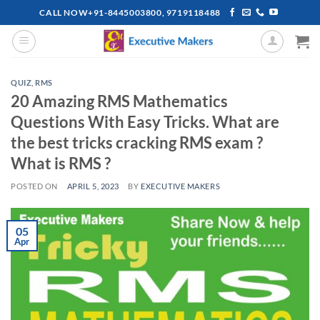
Skip
CALL NOW+91-8445003800, 9719118488
to
content
QUIZ
,
RMS
20 Amazing RMS Mathematics
Questions With Easy Tricks. What are
the best tricks cracking RMS exam ?
What is RMS ?
POSTED ON
APRIL 5, 2023
BY
EXECUTIVE MAKERS
05
Apr