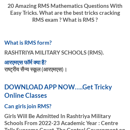
20 Amazing RMS Mathematics Questions With
Easy Tricks. What are the best tricks cracking
RMS exam ? What is RMS ?
What is RMS form?
RASHTRIYA MILITARY SCHOOLS
(RMS).
आरएमएस फॉर्म क्या है?
राष्ट्रीय सैन्य स्कूल (आरएमएस)।
DOWNLOAD APP NOW…..Get Tricky
Online Classes
Can girls join RMS?
Girls Will Be Admitted In Rashtriya Military
Schools From 2022-23 Academic Year
: Centre
Tells Supreme Court. The Central Government on