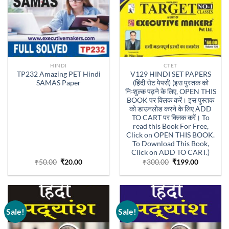
HINDI
CTET
TP232 Amazing PET Hindi
V129 HINDI SET PAPERS
SAMAS Paper
(हिंदी सेट पेपर्स) (इस पुस्तक को
निःशुल्क पढ़ने के लिए, OPEN THIS
BOOK पर क्लिक करें। इस पुस्तक
को डाउनलोड करने के लिए ADD
TO CART पर क्लिक करें। To
read this Book For Free,
Click on OPEN THIS BOOK.
To Download This Book,
Click on ADD TO CART.)
Original
Current
Original
Current
₹
50.00
₹
20.00
₹
300.00
₹
199.00
price
price
price
price
was:
is:
was:
is:
₹50.00.
₹20.00.
₹300.00.
₹199.00.
Sale!
Sale!