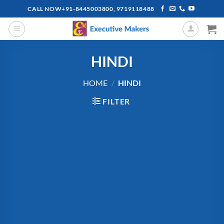
Skip
CALL NOW+91-8445003800, 9719118488
to
content
HINDI
HOME
/
HINDI
FILTER