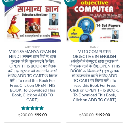
Sale!
Sale!
AIRFORCE
BANK
V104 SAMANYA GYAN IN
V110 COMPUTER
HINDI (सामान्य ज्ञान हिंदी में) (इस
OBJECTIVE IN ENGLISH
पुस्तक को निःशुल्क पढ़ने के लिए,
(अंग्रेजी में कंप्यूटर) (इस पुस्तक को
OPEN THIS BOOK पर क्लिक
निःशुल्क पढ़ने के लिए, OPEN THIS
करें। इस पुस्तक को डाउनलोड करने
BOOK पर क्लिक करें। इस पुस्तक
के लिए ADD TO CART पर क्लिक
को डाउनलोड करने के लिए ADD
करें। To read this Book For
TO CART पर क्लिक करें। To
Free, Click on OPEN THIS
read this Book For Free,
BOOK. To Download This
Click on OPEN THIS BOOK.
Book, Click on ADD TO
To Download This Book,
CART.)
Click on ADD TO CART.)
Original
Current
Original
Current
₹
200.00
Rated
5.00
₹
99.00
₹
300.00
₹
199.00
price
price
price
price
out of 5
was:
is:
was:
is:
₹200.00.
₹99.00.
₹300.00.
₹199.00.