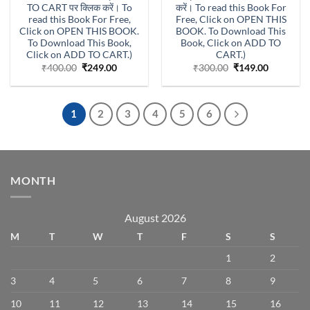
TO CART पर क्लिक करें। To
करें। To read this Book For
read this Book For Free,
Free, Click on OPEN THIS
Click on OPEN THIS BOOK.
BOOK. To Download This
To Download This Book,
Book, Click on ADD TO
Click on ADD TO CART.)
CART.)
Original
Current
Original
Current
₹
400.00
₹
249.00
₹
300.00
₹
149.00
price
price
price
price
was:
is:
was:
is:
₹400.00.
₹249.00.
₹300.00.
₹149.00.
1
2
3
4
5
6
MONTH
August 2026
M
T
W
T
F
S
S
1
2
3
4
5
6
7
8
9
10
11
12
13
14
15
16