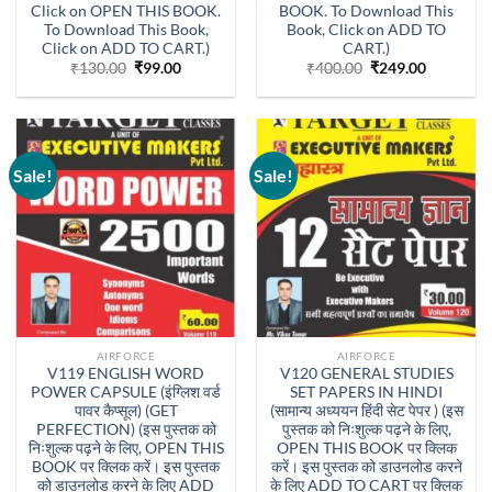
Click on OPEN THIS BOOK.
BOOK. To Download This
To Download This Book,
Book, Click on ADD TO
Click on ADD TO CART.)
CART.)
Original
Current
Original
Current
₹
130.00
₹
99.00
₹
400.00
₹
249.00
price
price
price
price
was:
is:
was:
is:
₹130.00.
₹99.00.
₹400.00.
₹249.00.
Sale!
Sale!
AIRFORCE
AIRFORCE
V119 ENGLISH WORD
V120 GENERAL STUDIES
POWER CAPSULE (इंग्लिश वर्ड
SET PAPERS IN HINDI
पावर कैप्सूल) (GET
(सामान्य अध्ययन हिंदी सेट पेपर ) (इस
PERFECTION) (इस पुस्तक को
पुस्तक को निःशुल्क पढ़ने के लिए,
निःशुल्क पढ़ने के लिए, OPEN THIS
OPEN THIS BOOK पर क्लिक
BOOK पर क्लिक करें। इस पुस्तक
करें। इस पुस्तक को डाउनलोड करने
को डाउनलोड करने के लिए ADD
के लिए ADD TO CART पर क्लिक