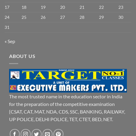
17
18
19
20
21
22
23
24
25
26
27
28
29
30
31
« Sep
ABOUT US
The most trusted name in the education sector in India
for the preparation of the competitive examination
{CSAT, CAT, MAT, NDA, CDS, SSC, BANKING, RAILWAY,
UP POLICE, DELHI POLICE, TET, CTET, BED, NET.