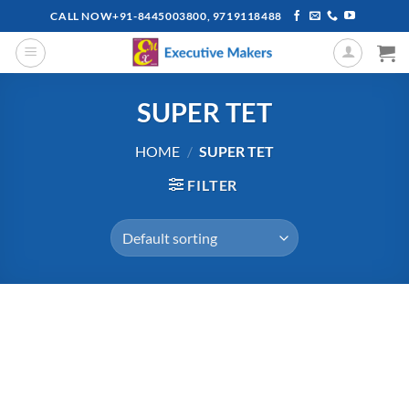
Skip
CALL NOW+91-8445003800, 9719118488
to
content
SUPER TET
HOME
/
SUPER TET
FILTER