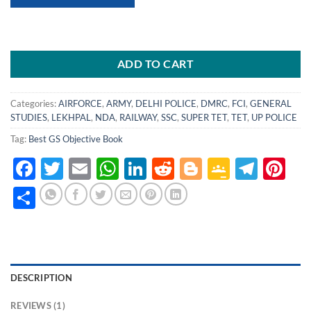
ADD TO CART
Categories:
AIRFORCE
,
ARMY
,
DELHI POLICE
,
DMRC
,
FCI
,
GENERAL
STUDIES
,
LEKHPAL
,
NDA
,
RAILWAY
,
SSC
,
SUPER TET
,
TET
,
UP POLICE
Tag:
Best GS Objective Book
Facebook
Twitter
Email
WhatsApp
LinkedIn
Reddit
Blogger
Google
Tele
Pi
Classro
Share
DESCRIPTION
REVIEWS (1)