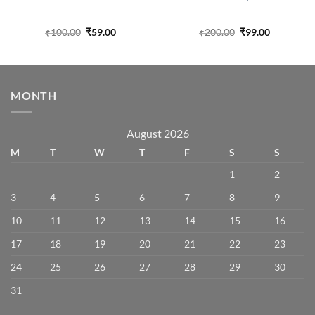
Original
Current
Original
Current
₹
100.00
₹
59.00
₹
200.00
₹
99.00
price
price
price
price
was:
is:
was:
is:
₹100.00.
₹59.00.
₹200.00.
₹99.00.
MONTH
August 2026
M
T
W
T
F
S
S
1
2
3
4
5
6
7
8
9
10
11
12
13
14
15
16
17
18
19
20
21
22
23
24
25
26
27
28
29
30
31