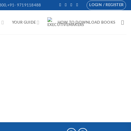
LOGIN / REGISTER
800,+91- 9719118488
N
YOUR GUIDE
HOW TO DOWNLOAD BOOKS