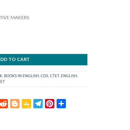
UTIVE MAKERS
.
DD TO CART
K
,
BOOKS IN ENGLISH
,
CDS
,
CTET
,
ENGLISH
,
TET
atsApp
LinkedIn
Reddit
Blogger
Google
Telegram
Pinterest
Share
Classroom