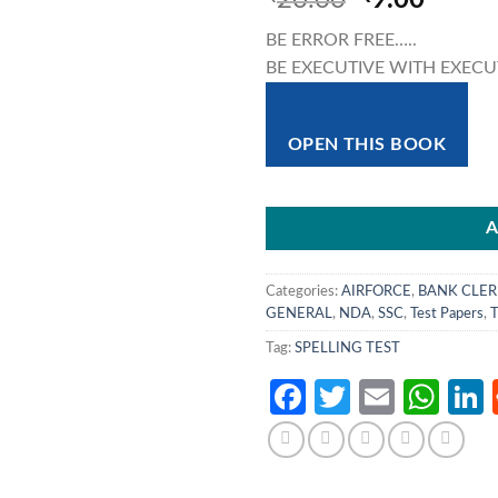
20.00
9.00
price
price
BE ERROR FREE…..
was:
is:
BE EXECUTIVE WITH EXEC
₹20.00.
₹9.00
OPEN THIS BOOK
A
Categories:
AIRFORCE
,
BANK CLER
GENERAL
,
NDA
,
SSC
,
Test Papers
,
Tag:
SPELLING TEST
Facebook
Twitter
Email
Wh