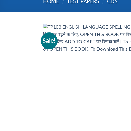
HOME
/
TEST PAPERS
/
CDS
Sale!