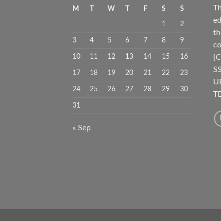
Th
M
T
W
T
F
S
S
ed
1
2
th
3
4
5
6
7
8
9
co
10
11
12
13
14
15
16
{C
S
17
18
19
20
21
22
23
U
24
25
26
27
28
29
30
TE
31
« Sep