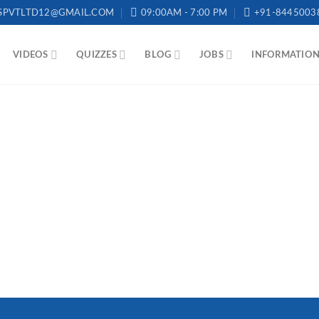
SPVTLTD12@GMAIL.COM
09:00AM - 7:00 PM
+91-8445003
VIDEOS
QUIZZES
BLOG
JOBS
INFORMATIO