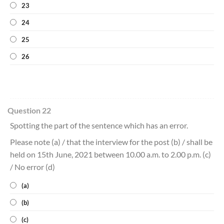
23
24
25
26
Question 22
Spotting the part of the sentence which has an error.
Please note (a) / that the interview for the post (b) / shall be
held on 15th June, 2021 between 10.00 a.m. to 2.00 p.m. (c)
/ No error (d)
(a)
(b)
(c)