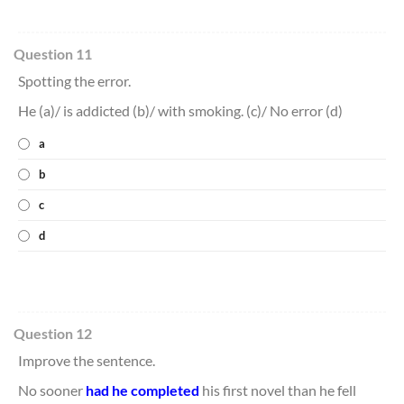
Question 11
Spotting the error.
He (a)/ is addicted (b)/ with smoking. (c)/ No error (d)
a
b
c
d
Question 12
Improve the sentence.
No sooner
had he completed
his first novel than he fell