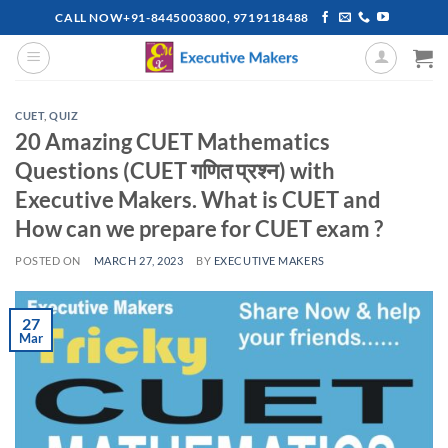
Skip
CALL NOW+91-8445003800, 9719118488
to
content
CUET
,
QUIZ
20 Amazing CUET Mathematics
Questions (CUET गणित प्रश्न) with
Executive Makers. What is CUET and
How can we prepare for CUET exam ?
POSTED ON
MARCH 27, 2023
BY
EXECUTIVE MAKERS
27
Mar