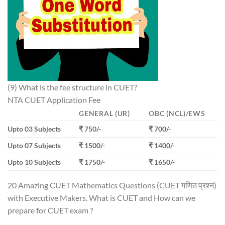
(9) What is the fee structure in CUET?
NTA CUET Application Fee
GENERAL (UR)
OBC (NCL)/EWS
Upto 03 Subjects
₹ 750/-
₹ 700/-
Upto 07 Subjects
₹ 1500/-
₹ 1400/-
Upto 10 Subjects
₹ 1750/-
₹ 1650/-
20 Amazing CUET Mathematics Questions (CUET गणित प्रश्न)
with Executive Makers. What is CUET and How can we
prepare for CUET exam ?