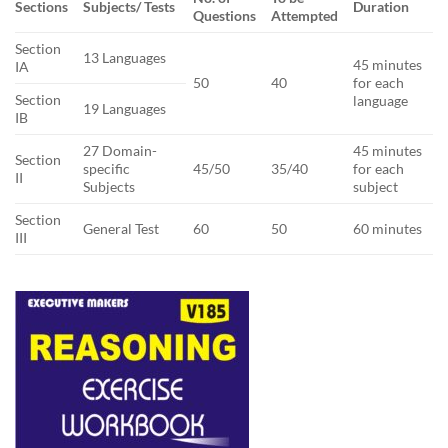
Sections
Subjects/ Tests
Duration
Questions
Attempted
Section
13 Languages
45 minutes
IA
50
40
for each
Section
language
19 Languages
IB
27 Domain-
45 minutes
Section
specific
45/50
35/40
for each
II
Subjects
subject
Section
General Test
60
50
60 minutes
III