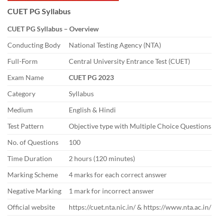
CUET PG Syllabus
CUET PG Syllabus – Overview
Conducting Body
National Testing Agency (NTA)
Full-Form
Central University Entrance Test (CUET)
Exam Name
CUET PG 2023
Category
Syllabus
Medium
English & Hindi
Test Pattern
Objective type with Multiple Choice Questions
No. of Questions
100
Time Duration
2 hours (120 minutes)
Marking Scheme
4 marks for each correct answer
Negative Marking
1 mark for incorrect answer
Official website
https://cuet.nta.nic.in/ & https://www.nta.ac.in/