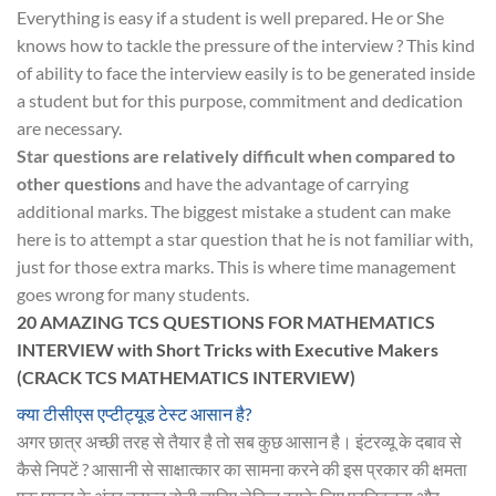
Everything is easy if a student is well prepared. He or She
knows how to tackle the pressure of the interview ? This kind
of ability to face the interview easily is to be generated inside
a student but for this purpose, commitment and dedication
are necessary.
Star questions are relatively difficult when compared to
other questions
and have the advantage of carrying
additional marks. The biggest mistake a student can make
here is to attempt a star question that he is not familiar with,
just for those extra marks. This is where time management
goes wrong for many students.
20 AMAZING TCS QUESTIONS FOR MATHEMATICS
INTERVIEW with Short Tricks with Executive Makers
(CRACK TCS MATHEMATICS INTERVIEW)
क्या टीसीएस एप्टीट्यूड टेस्ट आसान है?
अगर छात्र अच्छी तरह से तैयार है तो सब कुछ आसान है। इंटरव्यू के दबाव से
कैसे निपटें ? आसानी से साक्षात्कार का सामना करने की इस प्रकार की क्षमता