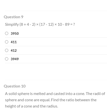
Question 9
Simplify (8 + 4 - 2) × (17 - 12) × 10 - 89 = ?
3950
411
412
3949
Question 10
A solid sphere is melted and casted into a cone. The radii of
sphere and cone are equal. Find the ratio between the
height of a cone and the radius.