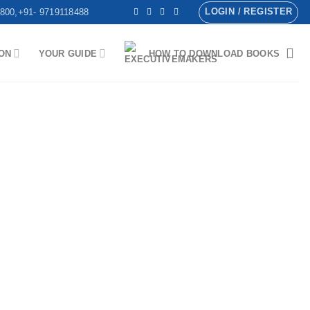
LOGIN / REGISTER
800,+91- 9719118488
ON
YOUR GUIDE
HOW TO DOWNLOAD BOOKS