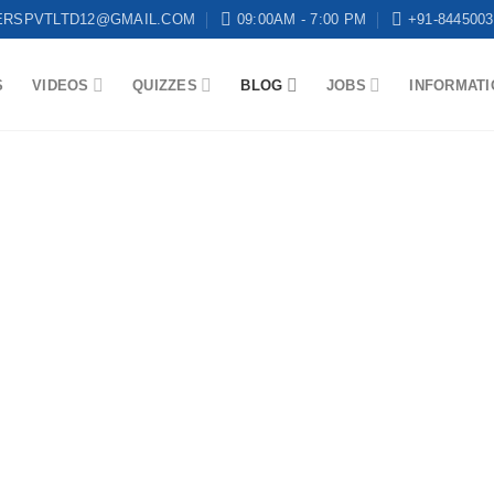
ERSPVTLTD12@GMAIL.COM
09:00AM - 7:00 PM
+91-8445003
S
VIDEOS
QUIZZES
BLOG
JOBS
INFORMATI