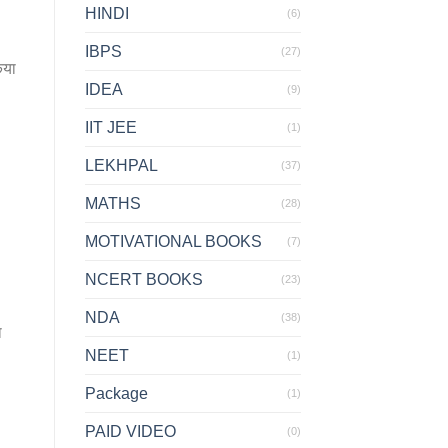
HINDI
(6)
IBPS
(27)
िया
IDEA
(9)
IIT JEE
(1)
LEKHPAL
(37)
MATHS
(28)
MOTIVATIONAL BOOKS
(7)
NCERT BOOKS
(23)
NDA
(38)
ा
NEET
(1)
Package
(1)
PAID VIDEO
(0)