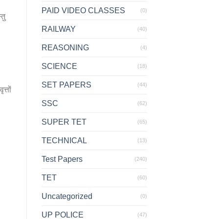
PAID VIDEO CLASSES
(0)
तु
RAILWAY
(40)
REASONING
(4)
SCIENCE
(18)
SET PAPERS
(44)
त्तों
SSC
(62)
SUPER TET
(65)
TECHNICAL
(13)
Test Papers
(240)
TET
(60)
Uncategorized
(0)
UP POLICE
(47)