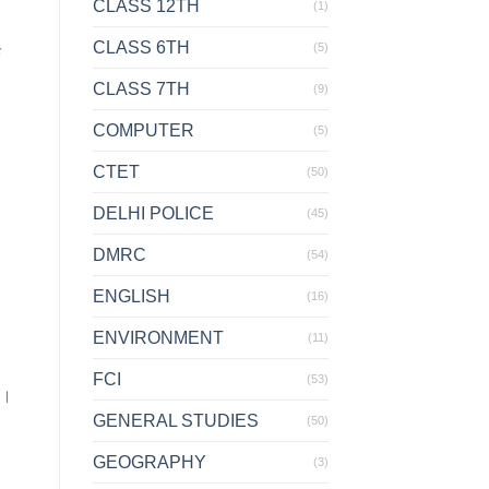
CLASS 12TH
(1)
CLASS 6TH
(5)
े
CLASS 7TH
(9)
COMPUTER
(5)
CTET
(50)
DELHI POLICE
(45)
DMRC
(54)
ENGLISH
(16)
ENVIRONMENT
(11)
FCI
(53)
ै।
GENERAL STUDIES
(50)
GEOGRAPHY
(3)