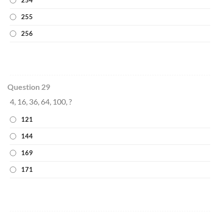
254
255
256
Question 29
4, 16, 36, 64, 100, ?
121
144
169
171