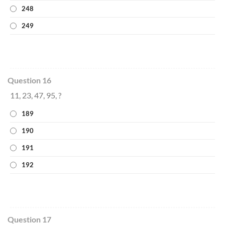
248
249
Question 16
11, 23, 47, 95, ?
189
190
191
192
Question 17