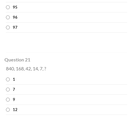
95
96
97
Question 21
840, 168, 42, 14, 7, ?
1
7
9
12