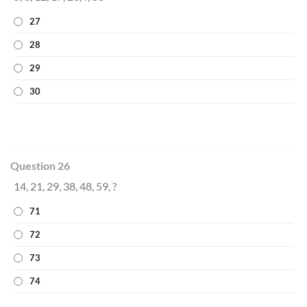
27
28
29
30
Question 26
14, 21, 29, 38, 48, 59, ?
71
72
73
74