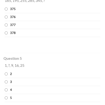
165, 195, 255, 285, 345, ?
375
376
377
378
Question 5
1, ?, 9, 16, 25
2
3
4
5