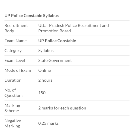
UP Police Constable Syllabus
Recruitment
Uttar Pradesh Police Recruitment and
Body
Promotion Board
Exam Name
UP Police Constable
Category
Syllabus
Exam Level
State Government
Mode of Exam
Online
Duration
2 hours
No. of
150
Questions
Marking
2 marks for each question
Scheme
Negative
0.25 marks
Marking