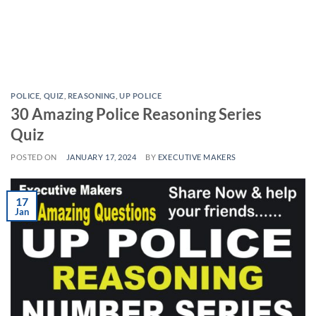
POLICE
,
QUIZ
,
REASONING
,
UP POLICE
30 Amazing Police Reasoning Series
Quiz
POSTED ON
JANUARY 17, 2024
BY
EXECUTIVE MAKERS
17
Jan