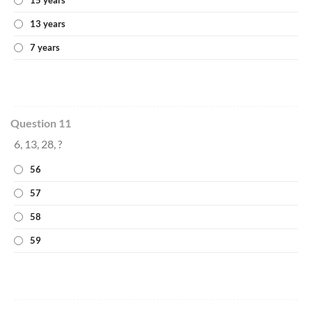
15 years
13 years
7 years
Question 11
6, 13, 28, ?
56
57
58
59