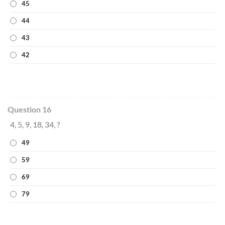
45
44
43
42
Question 16
4, 5, 9, 18, 34, ?
49
59
69
79