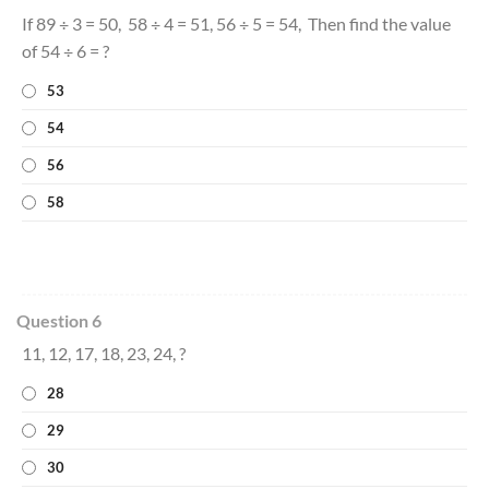
If 89 ÷ 3 = 50, 58 ÷ 4 = 51, 56 ÷ 5 = 54, Then find the value
of 54 ÷ 6 = ?
53
54
56
58
Question 6
11, 12, 17, 18, 23, 24, ?
28
29
30