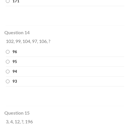
171
Question 14
102, 99, 104, 97, 106, ?
96
95
94
93
Question 15
3, 4, 12, ?, 196