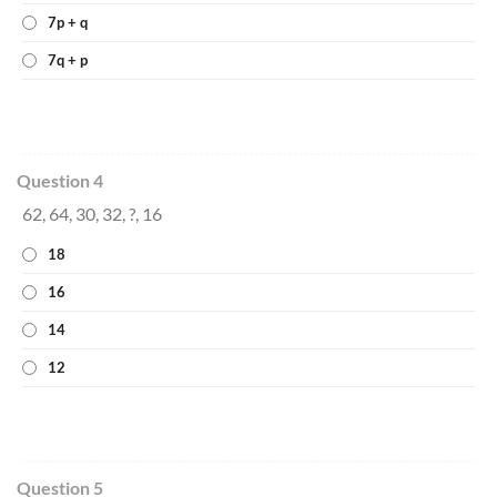
7p + q
7q + p
Question 4
62, 64, 30, 32, ?, 16
18
16
14
12
Question 5