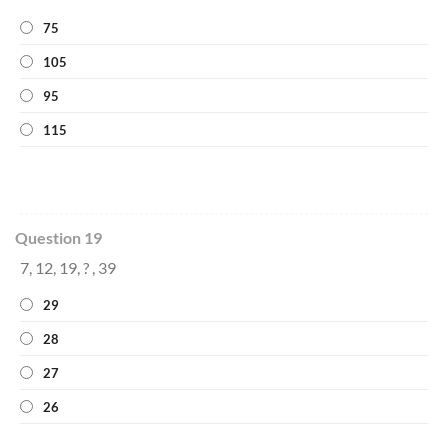
75
105
95
115
Question 19
7, 12, 19, ? , 39
29
28
27
26