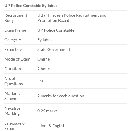
UP Police Constable Syllabus
Recruitment
Uttar Pradesh Police Recruitment and
Body
Promotion Board
Exam Name
UP Police Constable
Category
Syllabus
Exam Level
State Government
Mode of Exam
Online
Duration
2 hours
No. of
150
Questions
Marking
2 marks for each question
Scheme
Negative
0.25 marks
Marking
Language of
Hindi & English
Exam