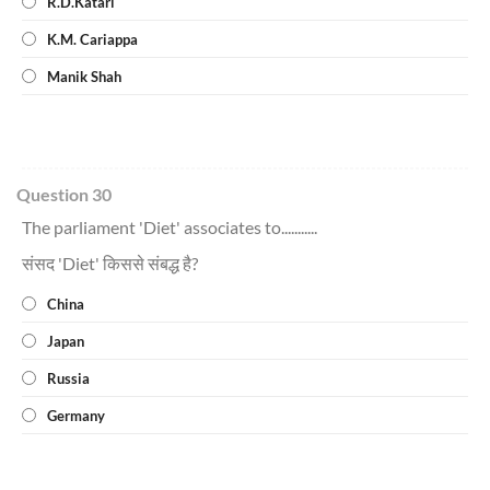
R.D.Katari
K.M. Cariappa
Manik Shah
Question 30
The parliament 'Diet' associates to...........
संसद 'Diet' किससे संबद्ध है?
China
Japan
Russia
Germany