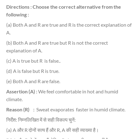
Directions : Choose the correct alternative from the
following :
(a) Both A and R are true and R is the correct explanation of
A.
(b) Both A and R are true but R is not the correct
explanation of A.
(c) A is true but R is false..
(d) A is false but R is true.
(e) Both A and R are false.
Assertion (A) :
We feel comfortable in hot and humid
climate.
Reason (R) :
Sweat evaporates faster in humid climate.
निर्देश: निम्नलिखित में से सही विकल्प चुनें:
(a) A और R दोनों सत्य हैं और R, A की सही व्याख्या है।