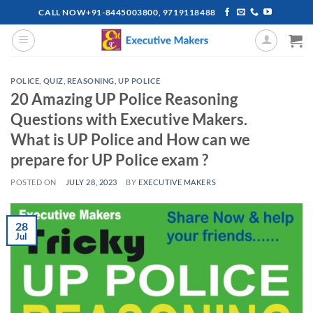
Skip
CALL NOW+91-8445003800, 9719118488
to
content
POLICE
,
QUIZ
,
REASONING
,
UP POLICE
20 Amazing UP Police Reasoning
Questions with Executive Makers.
What is UP Police and How can we
prepare for UP Police exam ?
POSTED ON
JULY 28, 2023
BY
EXECUTIVE MAKERS
28
Jul