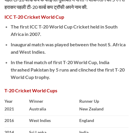
हराकर पहली टी-20 वर्ल्ड कप ट्रॉफी अपने नाम की.
ICC T-20 Cricket World Cup
The first ICC T-20 World Cup Cricket held in South
Africa in 2007.
Inaugural match was played between the host S. Africa
and West Indies.
In the final match of first T-20 World Cup, India
thrashed Pakistan by 5 runs and clinched the first T-20
World Cup trophy.
T-20 Cricket World Cups
Year
Winner
Runner Up
2021
Australia
New Zealand
2016
West Indies
England
2014
Sri Lanka
India