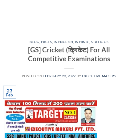
BLOG
,
FACTS
,
IN ENGLISH
,
IN HINDI
,
STATIC GS
[GS] Cricket (क्रिकेट) For All
Competitive Examinations
POSTED ON
FEBRUARY 23, 2022
BY
EXECUTIVE MAKERS
23
Feb