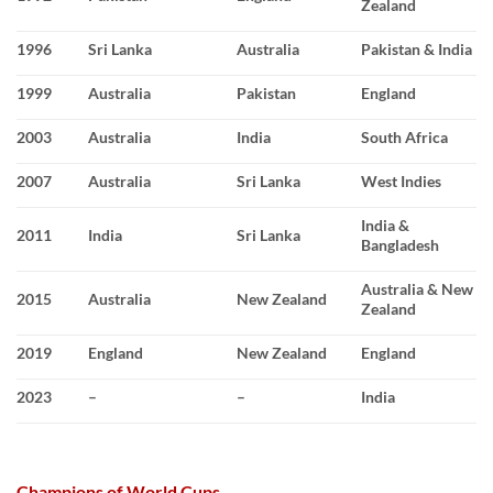
Zealand
1996
Sri Lanka
Australia
Pakistan & India
1999
Australia
Pakistan
England
2003
Australia
India
South Africa
2007
Australia
Sri Lanka
West Indies
India &
2011
India
Sri Lanka
Bangladesh
Australia & New
2015
Australia
New Zealand
Zealand
2019
England
New Zealand
England
2023
–
–
India
Champions of World Cups