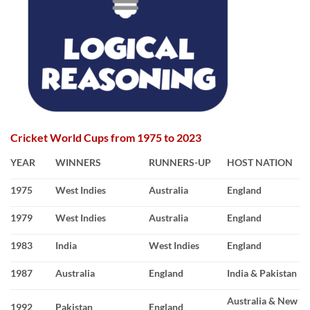
Cricket World Cups from 1975 to 2023
YEAR
WINNERS
RUNNERS-UP
HOST NATION
1975
West Indies
Australia
England
1979
West Indies
Australia
England
1983
India
West Indies
England
1987
Australia
England
India & Pakistan
Australia & New
1992
Pakistan
England