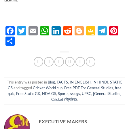
Like this:
Facebook
Twitter
Email
WhatsApp
LinkedIn
Reddit
Blogger
Google
Tele
Pi
Classro
Share
This entry was posted in
Blog
,
FACTS
,
IN ENGLISH
,
IN HINDI
,
STATIC
GS
and tagged
Cricket World cup
,
Free PDF For General Studies
,
free
quiz
,
Free Static GK
,
NDA GS
,
Sports
,
ssc gs
,
UPSC
,
[General Studies]
Cricket (क्रिकेट)
.
EXECUTIVE MAKERS