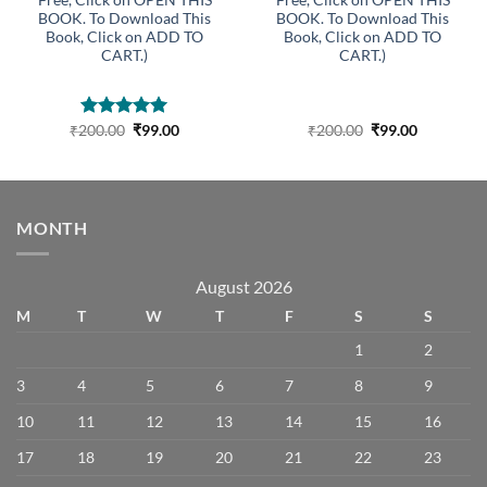
BOOK. To Download This
BOOK. To Download This
Book, Click on ADD TO
Book, Click on ADD TO
CART.)
CART.)
Original
Current
Original
Current
₹
200.00
Rated
5.00
₹
99.00
₹
200.00
₹
99.00
price
price
price
price
out of 5
was:
is:
was:
is:
₹200.00.
₹99.00.
₹200.00.
₹99.00.
MONTH
August 2026
M
T
W
T
F
S
S
1
2
3
4
5
6
7
8
9
10
11
12
13
14
15
16
17
18
19
20
21
22
23