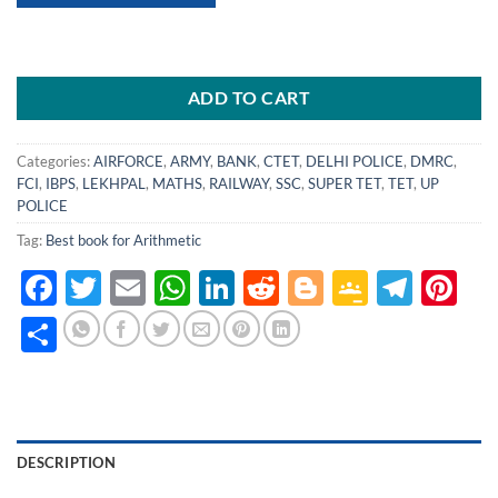
ADD TO CART
Categories:
AIRFORCE
,
ARMY
,
BANK
,
CTET
,
DELHI POLICE
,
DMRC
,
FCI
,
IBPS
,
LEKHPAL
,
MATHS
,
RAILWAY
,
SSC
,
SUPER TET
,
TET
,
UP
POLICE
Tag:
Best book for Arithmetic
Facebook
Twitter
Email
WhatsApp
LinkedIn
Reddit
Blogger
Google
Tele
Pi
Classro
Share
DESCRIPTION