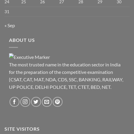
24
25
26
27
28
29
30
31
« Sep
ABOUT US
The most trusted name in the education sector in India
for the preparation of the competitive examination
{CSAT, CAT, MAT, NDA, CDS, SSC, BANKING, RAILWAY,
UP POLICE, DELHI POLICE, TET, CTET, BED, NET.
SITE VISITORS