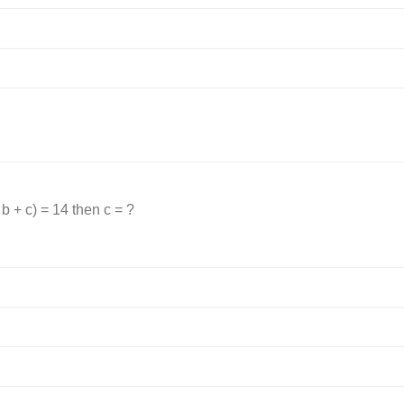
 + b + c) = 14 then c = ?