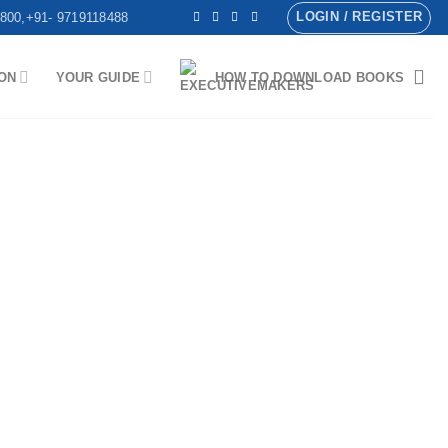
LOGIN / REGISTER
800,+91- 9719118488
ON
YOUR GUIDE
HOW TO DOWNLOAD BOOKS