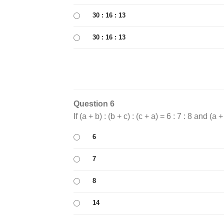
30 : 16 : 13
30 : 16 : 13
Question 6
If (a + b) : (b + c) : (c + a) = 6 : 7 : 8 and (a
6
7
8
14