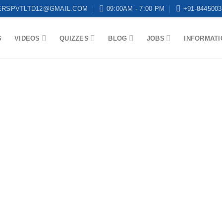
ERSPVTLTD12@GMAIL.COM
09:00AM - 7:00 PM
+91-8445003
S
VIDEOS
QUIZZES
BLOG
JOBS
INFORMATI