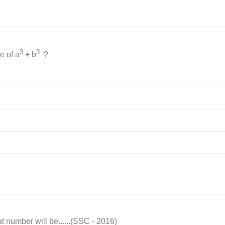
3
3
e of a
+ b
?
t number will be......(SSC - 2016)