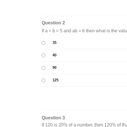
Question 2
If a + b = 5 and ab = 6 then what is the valu
35
40
90
125
Question 3
If 120 is 20% of a number, then 120% of tha