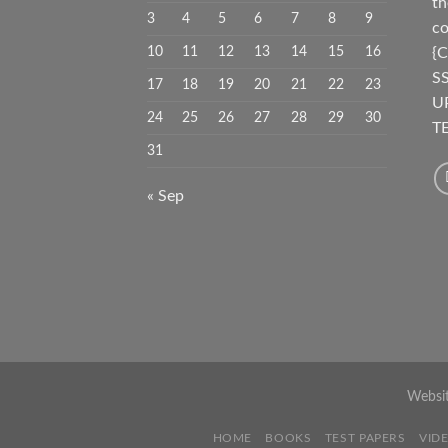
th
3
4
5
6
7
8
9
co
10
11
12
13
14
15
16
{C
S
17
18
19
20
21
22
23
U
24
25
26
27
28
29
30
TE
31
« Sep
Websi
HOME
BOOKS
TEST PAPERS
VID