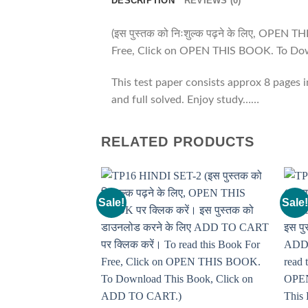
DESCRIPTION
REVIEWS (0)
(इस पुस्तक को निःशुल्क पढ़ने के लिए, OPEN
Free, Click on OPEN THIS BOOK. To Dow
This test paper consists approx 8 pages 
and full solved. Enjoy study……
RELATED PRODUCTS
Sale!
Sale!