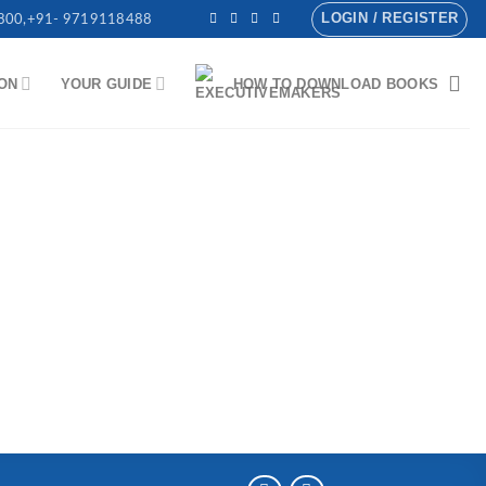
LOGIN / REGISTER
800,+91- 9719118488
ON
YOUR GUIDE
HOW TO DOWNLOAD BOOKS