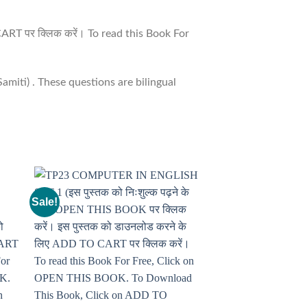
CART पर क्लिक करें। To read this Book For
miti) . These questions are bilingual
Sale!
Sale!