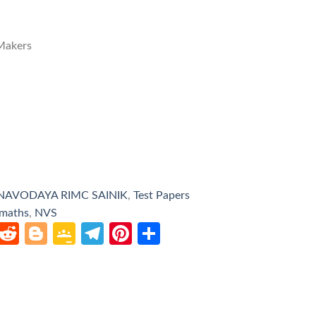
 Makers
NAVODAYA RIMC SAINIK
,
Test Papers
 maths
,
NVS
atsApp
LinkedIn
Reddit
Blogger
Google
Telegram
Pinterest
Share
Classroom