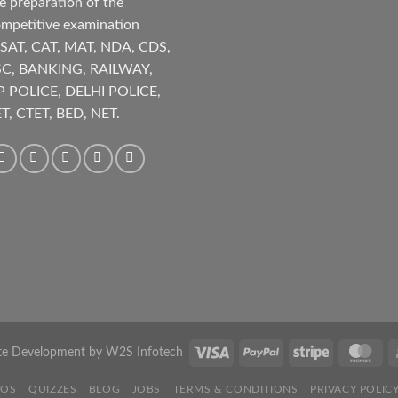
e preparation of the
mpetitive examination
SAT, CAT, MAT, NDA, CDS,
SC, BANKING, RAILWAY,
P POLICE, DELHI POLICE,
T, CTET, BED, NET.
te Development by
W2S Infotech
EOS
QUIZZES
BLOG
JOBS
TERMS & CONDITIONS
PRIVACY POLIC