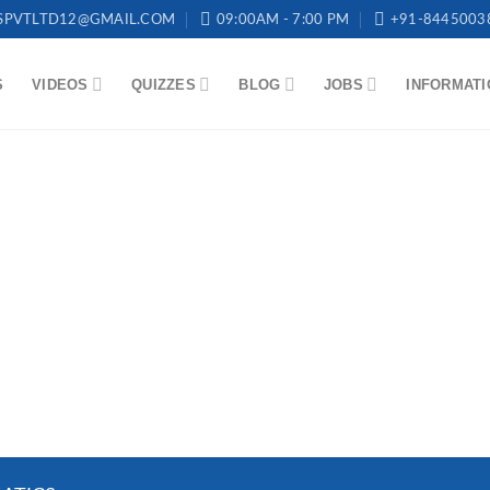
SPVTLTD12@GMAIL.COM
09:00AM - 7:00 PM
+91-8445003
S
VIDEOS
QUIZZES
BLOG
JOBS
INFORMATI