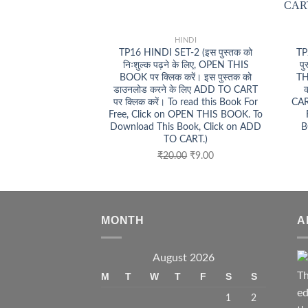
+
+
HINDI
TP16 HINDI SET-2 (इस पुस्तक को
TP
निःशुल्क पढ़ने के लिए, OPEN THIS
पु
BOOK पर क्लिक करें। इस पुस्तक को
TH
डाउनलोड करने के लिए ADD TO CART
पर क्लिक करें। To read this Book For
CAR
Free, Click on OPEN THIS BOOK. To
Download This Book, Click on ADD
B
TO CART.)
Original
Current
₹
20.00
₹
9.00
price
price
was:
is:
₹20.00.
₹9.00.
MONTH
A
August 2026
Th
M
T
W
T
F
S
S
ed
1
2