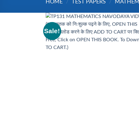
HOME
/
TEST PAPERS
/
MATHEM
Sale!