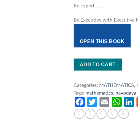
Be Expert…….
was:
is:
₹20.00.
₹9.00.
Be Executive with Executive
OPEN THIS BOOK
ADD TO CART
Categories:
MATHEMATICS
,
Tags:
mathematics
,
navodaya
Facebook
Twitter
Email
Wh