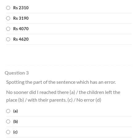
Rs 2310
Rs 3190
Rs 4070
Rs 4620
Question 3
Spotting the part of the sentence which has an error.
No sooner did I reached there (a) / the children left the
place (b) / with their parents. (c) / No error (d)
(a)
(b)
(c)