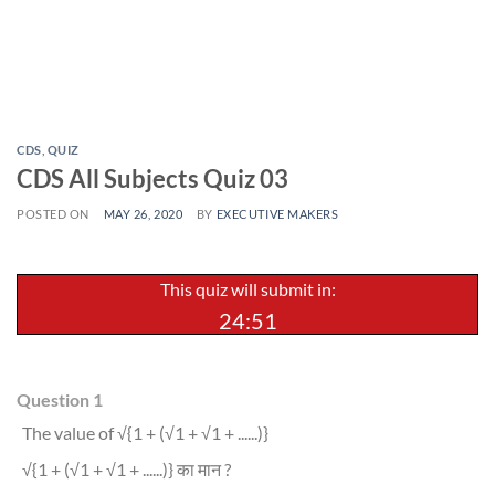
CDS
,
QUIZ
CDS All Subjects Quiz 03
POSTED ON
MAY 26, 2020
BY
EXECUTIVE MAKERS
This quiz will submit in:
24:50
Question 1
The value of √{1 + (√1 + √1 + ......)}
√{1 + (√1 + √1 + ......)} का मान ?