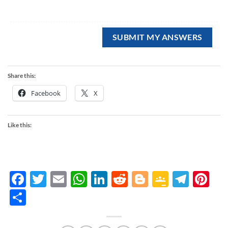
Share this:
Facebook
X
Like this:
Facebook
Twitter
Email
WhatsApp
LinkedIn
Reddit
Blogger
Google
Tele
Pi
Classro
Share