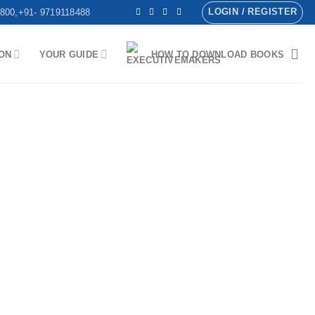
LOGIN / REGISTER
800,+91- 9719118488
ON
YOUR GUIDE
HOW TO DOWNLOAD BOOKS