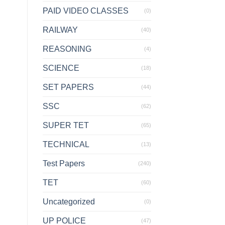
PAID VIDEO CLASSES
(0)
RAILWAY
(40)
REASONING
(4)
SCIENCE
(18)
SET PAPERS
(44)
SSC
(62)
SUPER TET
(65)
TECHNICAL
(13)
Test Papers
(240)
TET
(60)
Uncategorized
(0)
UP POLICE
(47)