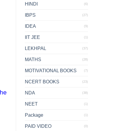
HINDI
(6)
IBPS
(27)
IDEA
(9)
IIT JEE
(1)
LEKHPAL
(37)
MATHS
(28)
MOTIVATIONAL BOOKS
(7)
NCERT BOOKS
(23)
the
NDA
(38)
NEET
(1)
Package
(1)
PAID VIDEO
(0)