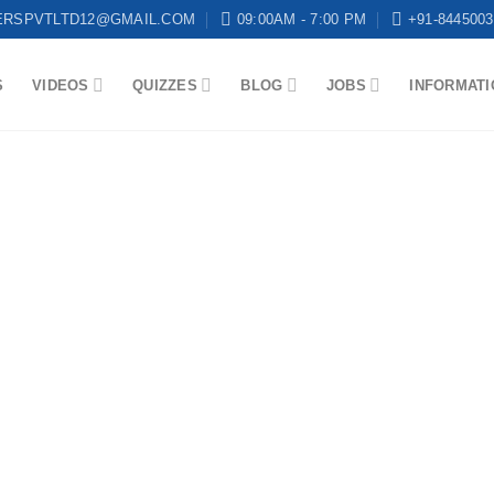
ERSPVTLTD12@GMAIL.COM
09:00AM - 7:00 PM
+91-8445003
S
VIDEOS
QUIZZES
BLOG
JOBS
INFORMATI