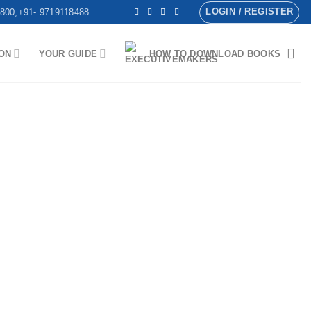
LOGIN / REGISTER
800,+91- 9719118488
ON
YOUR GUIDE
HOW TO DOWNLOAD BOOKS