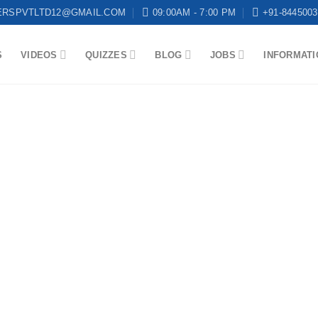
ERSPVTLTD12@GMAIL.COM
09:00AM - 7:00 PM
+91-8445003
S
VIDEOS
QUIZZES
BLOG
JOBS
INFORMATI