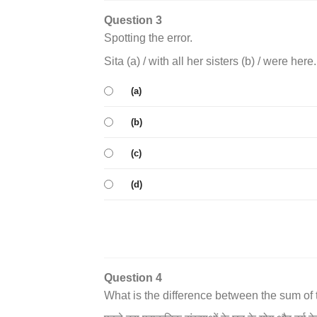
Question 3
Spotting the error.
Sita (a) / with all her sisters (b) / were here.
(a)
(b)
(c)
(d)
Question 4
What is the difference between the sum of 