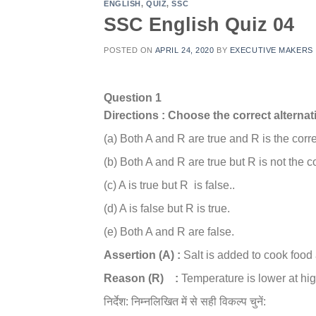
ENGLISH
,
QUIZ
,
SSC
SSC English Quiz 04
POSTED ON
APRIL 24, 2020
BY
EXECUTIVE MAKERS
Question 1
Directions : Choose the correct alternati
(a) Both A and R are true and R is the corre
(b) Both A and R are true but R is not the c
(c) A is true but R is false..
(d) A is false but R is true.
(e) Both A and R are false.
Assertion (A) :
Salt is added to cook food a
Reason (R) :
Temperature is lower at hig
निर्देश: निम्नलिखित में से सही विकल्प चुनें: