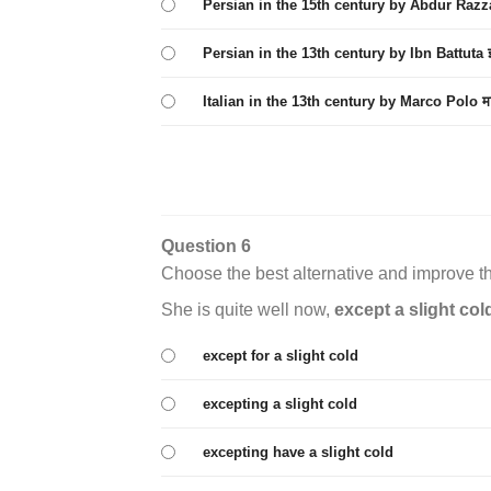
Persian in the 15th century by Abdur Razzaq 15 वी
Persian in the 13th century by Ibn Battuta इब्न बतूत
Italian in the 13th century by Marco Polo मार्को पोल
Question 6
Choose the best alternative and improve t
She is quite well now,
except a slight col
except for a slight cold
excepting a slight cold
excepting have a slight cold