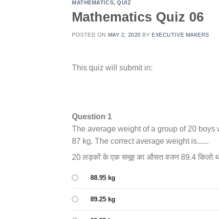
MATHEMATICS
,
QUIZ
Mathematics Quiz 06
POSTED ON
MAY 2, 2020
BY
EXECUTIVE MAKERS
This quiz will submit in:
Question 1
The average weight of a group of 20 boys w
87 kg. The correct average weight is......
20 लड़कों के एक समूह का औसत वजन 89.4 किलो था औ
88.95 kg
89.25 kg