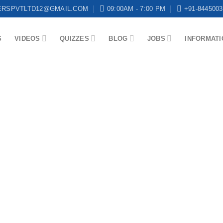
ERSPVTLTD12@GMAIL.COM
09:00AM - 7:00 PM
+91-8445003
S
VIDEOS
QUIZZES
BLOG
JOBS
INFORMATI