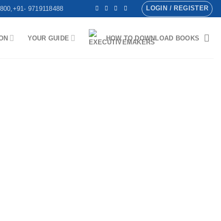
LOGIN / REGISTER
800,+91- 9719118488
ON
YOUR GUIDE
HOW TO DOWNLOAD BOOKS