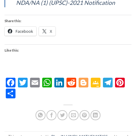
NDA/NA (1) (UPSC)-2021 Notification
Share this:
Facebook
X
Like this:
Facebook
Twitter
Email
WhatsApp
LinkedIn
Reddit
Blogger
Google
Tele
Pi
Classro
Share