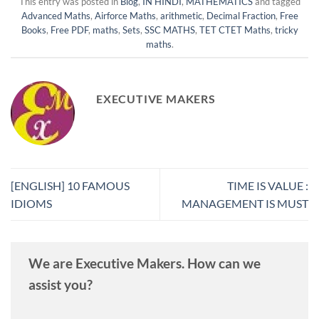
This entry was posted in
Blog
,
IN HINDI
,
MATHEMATICS
and tagged
Advanced Maths
,
Airforce Maths
,
arithmetic
,
Decimal Fraction
,
Free
Books
,
Free PDF
,
maths
,
Sets
,
SSC MATHS
,
TET CTET Maths
,
tricky
maths
.
EXECUTIVE MAKERS
[ENGLISH] 10 FAMOUS
TIME IS VALUE :
IDIOMS
MANAGEMENT IS MUST
We are Executive Makers. How can we
assist you?