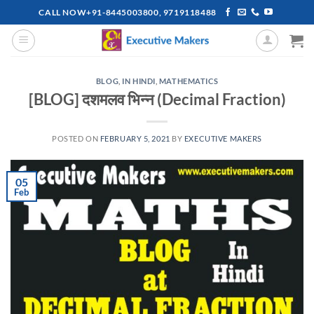
Skip
CALL NOW+91-8445003800, 9719118488
to
content
BLOG
,
IN HINDI
,
MATHEMATICS
[BLOG] दशमलव भिन्न (Decimal Fraction)
POSTED ON
FEBRUARY 5, 2021
BY
EXECUTIVE MAKERS
05
Feb